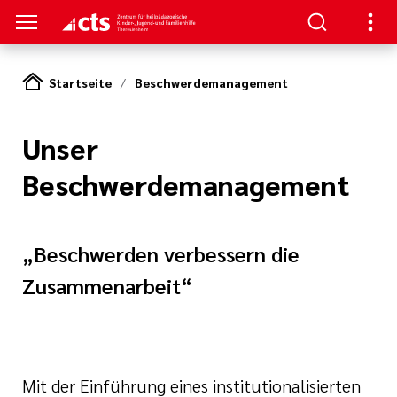
Startseite
Beschwerdemanagement
S
NAGEMENT
Unser
ben
zur
lfen
gen
Beschwerdemanagement
und
en
 der Einrichtung
Dienste
ngebote
„Beschwerden verbessern die
 Ausrichtung
eporter
Zusammenarbeit“
Mit der Einführung eines institutionalisierten