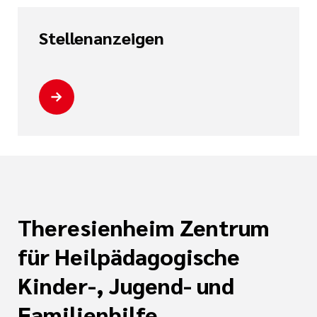
Stellenanzeigen
tlinien
i der cts
Theresienheim Zentrum
für Heilpädagogische
Kinder-, Jugend- und
Familienhilfe