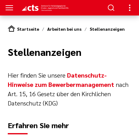
Startseite
Arbeiten bei uns
Stellenanzeigen
S
NAGEMENT
Stellenanzeigen
ben
zur
lfen
gen
und
en
 der Einrichtung
Dienste
ngebote
Hier finden Sie unsere
Datenschutz-
Hinweise zum Bewerbermanagement
nach
 Ausrichtung
eporter
Art. 15, 16 Gesetz über den Kirchlichen
Datenschutz (KDG)
Erfahren Sie mehr