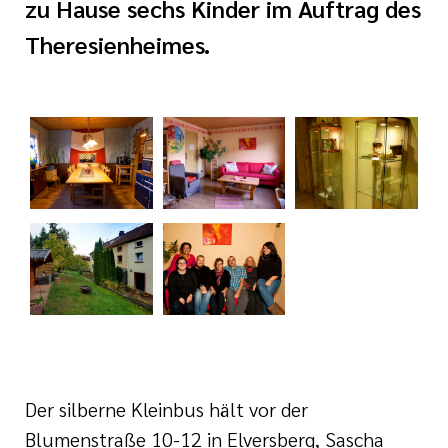
zu Hause sechs Kinder im Auftrag des
Theresienheimes.
tlinien
i der cts
Der silberne Kleinbus hält vor der
Blumenstraße 10-12 in Elversberg, Sascha